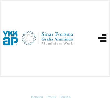
Fix
Beranda
»
Produk
»
Madela
»
Fix