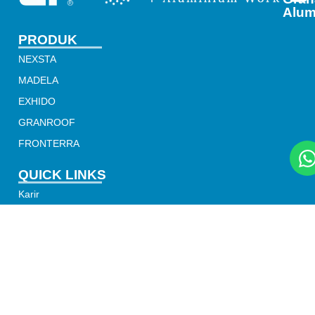
Alum
PRODUK
NEXSTA
MADELA
EXHIDO
GRANROOF
FRONTERRA
QUICK LINKS
Karir
Artikel
Katalog
Portfolio
Contoh Warna
Tentang Perusahaan