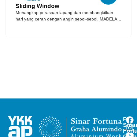
Sliding Window
Menangkap perasaan lapang dan membangkitkan
hari yang cerah dengan angin sepoi-sepoi. MADELA
Jendela Geser yang memiliki fungsi dan performa
terbaik.
PT
Sina
Fort
Grah