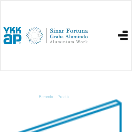
Bovenlicht
Beranda
»
Produk
»
Bovenlicht