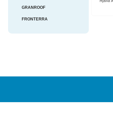
Hybrid 
panjang
GRANROOF
dan ciri
Pintu k
FRONTERRA
PT
PRO
Sinar
NEXST