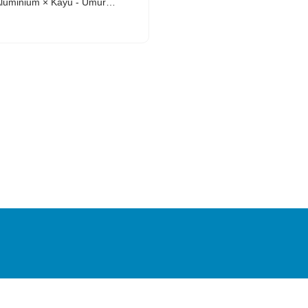
Aluminium × Kayu - Umur
 dengan ketahanan cuaca
 khas produsen aluminium.
ayu yang tahan lama
DUK
QUICK LINKS
KEBIJAKAN
A
Karir
FAQ