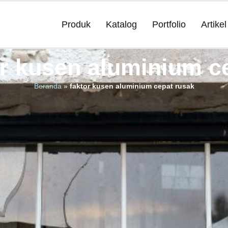
Produk
Katalog
Portfolio
Artikel
or kusen aluminium c
Beranda
»
faktor kusen aluminium cepat rusak