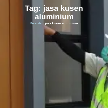
Tag: jasa kusen
aluminium
Beranda
»
jasa kusen aluminium