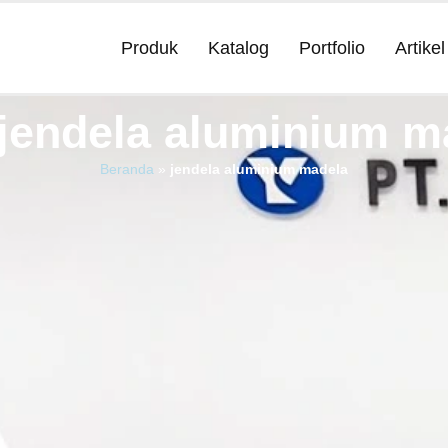
Produk
Katalog
Portfolio
Artikel
 jendela aluminium m
Beranda
»
jendela aluminium madela