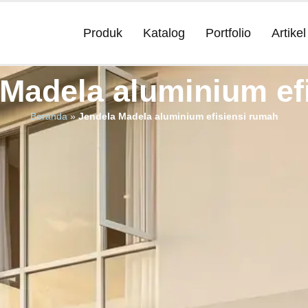
Produk
Katalog
Portfolio
Artikel
 Madela aluminium ef
Beranda
»
Jendela Madela aluminium efisiensi rumah