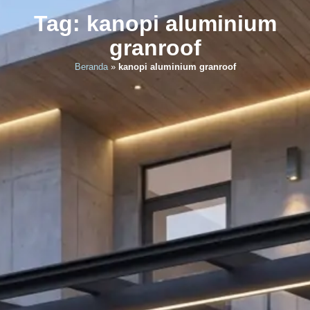
Tag: kanopi aluminium
granroof
Beranda
»
kanopi aluminium granroof