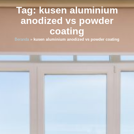
Tag: kusen aluminium
anodized vs powder
coating
Beranda
»
kusen aluminium anodized vs powder coating