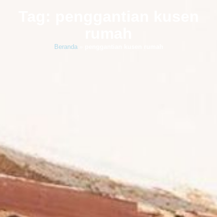
Tag: penggantian kusen
rumah
Beranda
»
penggantian kusen rumah