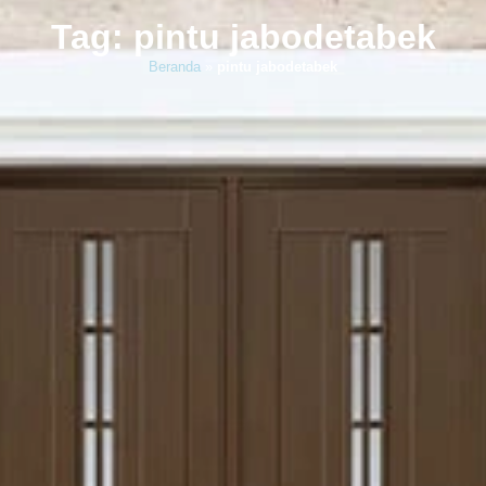
Tag: pintu jabodetabek
Beranda
»
pintu jabodetabek