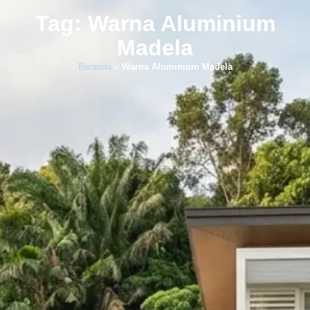
Tag: Warna Aluminium
Madela
Beranda
»
Warna Aluminium Madela