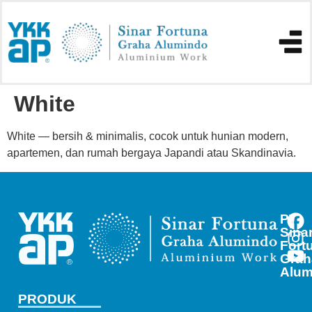
White
White — bersih & minimalis, cocok untuk hunian modern,
apartemen, dan rumah bergaya Japandi atau Skandinavia.
PT
Sina
Fort
Grah
Alum
PRODUK