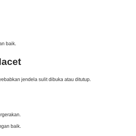
an baik.
Macet
yebabkan jendela sulit dibuka atau ditutup.
rgerakan.
ngan baik.