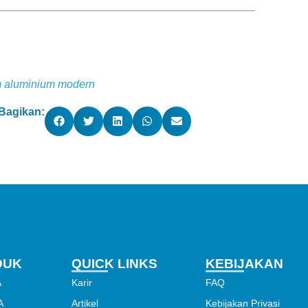
m aluminium modern
Bagikan:
DUK
QUICK LINKS
KEBIJAKAN
A
Karir
FAQ
A
Artikel
Kebijakan Privasi