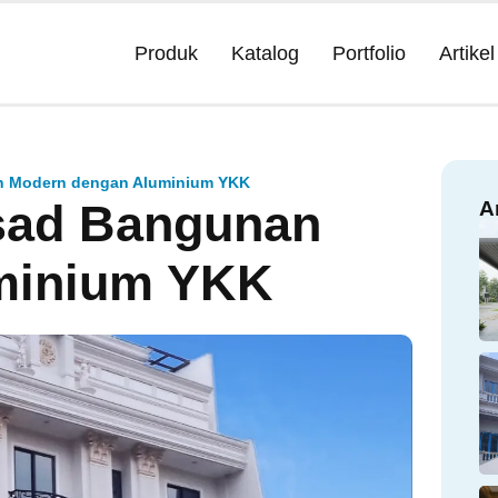
Produk
Katalog
Portfolio
Artikel
n Modern dengan Aluminium YKK
sad Bangunan
A
minium YKK