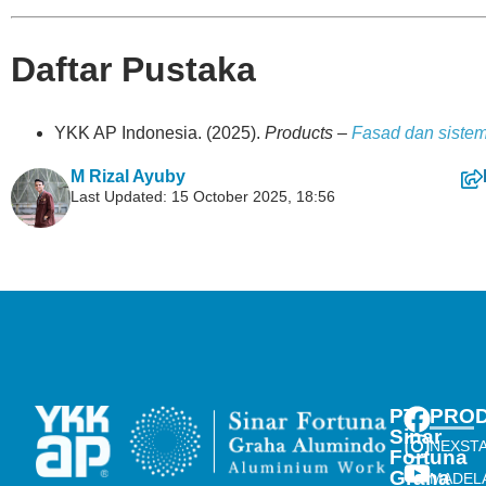
Daftar Pustaka
YKK AP Indonesia. (2025).
Products –
Fasad dan siste
M Rizal Ayuby
Last Updated: 15 October 2025, 18:56
PT
PRO
Sinar
NEXST
Fortuna
Graha
MADEL