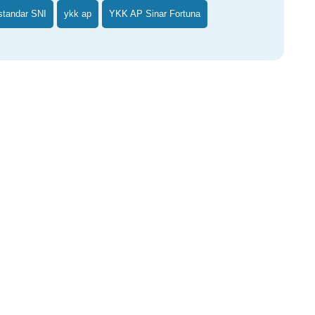
standar SNI
ykk ap
YKK AP Sinar Fortuna