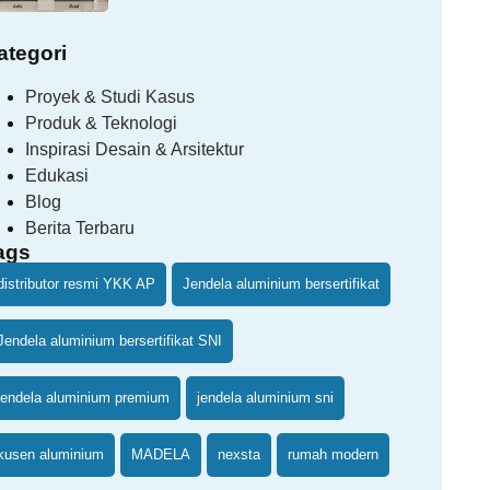
ategori
Proyek & Studi Kasus
Produk & Teknologi
Inspirasi Desain & Arsitektur
Edukasi
Blog
Berita Terbaru
ags
distributor resmi YKK AP
Jendela aluminium bersertifikat
Jendela aluminium bersertifikat SNI
jendela aluminium premium
jendela aluminium sni
kusen aluminium
MADELA
nexsta
rumah modern