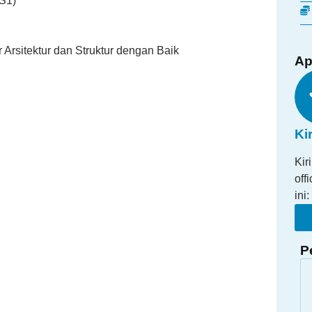
/S1)
sitektur dan Struktur dengan Baik
Ap
Ki
Kir
off
ini:
P