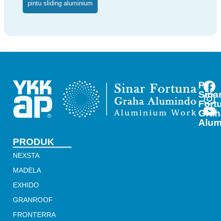
pintu sliding aluminium
PT
Sina
Fort
Grah
Alum
PRODUK
NEXSTA
MADELA
EXHIDO
GRANROOF
FRONTERRA