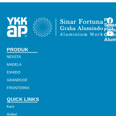
PT
Sina
Fort
Grah
Alum
PRODUK
NEXSTA
MADELA
EXHIDO
GRANROOF
FRONTERRA
QUICK LINKS
Karir
Artikel