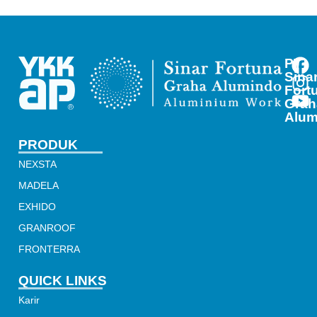
PT
Sina
Fort
Grah
Alum
PRODUK
NEXSTA
MADELA
EXHIDO
GRANROOF
FRONTERRA
QUICK LINKS
Karir