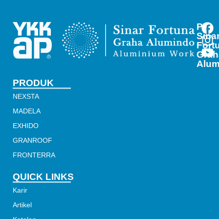
PT
Sina
Fort
Grah
Alum
PRODUK
NEXSTA
MADELA
EXHIDO
GRANROOF
FRONTERRA
QUICK LINKS
Karir
Artikel