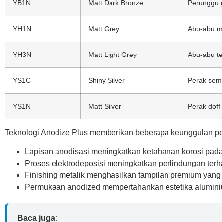
YB1N
Matt Dark Bronze
Perunggu 
YH1N
Matt Grey
Abu-abu m
YH3N
Matt Light Grey
Abu-abu te
YS1C
Shiny Silver
Perak semi
YS1N
Matt Silver
Perak doff
Teknologi Anodize Plus memberikan beberapa keunggulan pe
Lapisan anodisasi meningkatkan ketahanan korosi pada
Proses elektrodeposisi meningkatkan perlindungan terh
Finishing metalik menghasilkan tampilan premium yang sul
Permukaan anodized mempertahankan estetika aluminium
Baca juga: